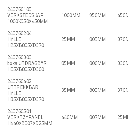
243760105
VERKSTEDSKAP
1000MM
950MM
450
1000X950X450MM
243760204
HYLLE
25MM
805MM
370
H25XB805XD370
243760303
boks UTDRAGBAR
85MM
800MM
330
H85XB805XD360
243760402
UTTREKKBAR
35MM
805MM
370
HYLLE
H35XB805XD370
243760501
VERKTØYPANEL
440MM
807MM
25M
H440XB807XD25MM