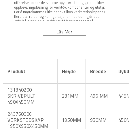
utførelse holder de samme høye kvalitet og gir en sikker
oppbevaringsløsning for verktøy, komponenter og utstyr.
For å imøtekomme ulike behov tilbys verkstedsskapene i
flere størrelser og konfigurasjoner, noe som gjør det
enkelt å skape en skreddersydd løsning basert på
virksomhetens plassforhold og arbeidsflyt. Innredningen
kan optimaliseres med hyller, bokser annet smart tilbehør
Läs Mer
for effektiv organisering.
Med fokus på ergonomi, sikkerhet og lang levetid er dette
en bærekraftig investering som bidrar til økt produktivitet
og et mer strukturert arbeidsmiljø.
Produkt
Høyde
Bredde
Dyb
131340200
SKRIVEPULT
231MM
496 MM
445
490X450MM
243760006
VERKSTEDSKAP
1950MM
950MM
450
1950X950X450MM