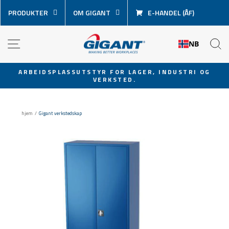
Hopp
PRODUKTER
OM GIGANT
E-HANDEL (ÅF)
over
innhold
NAVIGASJON
S
NB
ARBEIDSPLASSUTSTYR FOR LAGER, INDUSTRI OG
VERKSTED.
Sett
lysbildevisningen
på
hjem
/
Gigant verkstedskap
pause