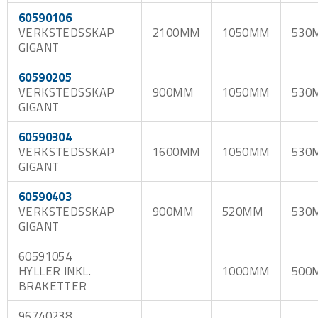
60590106
VERKSTEDSSKAP
2100MM
1050MM
530
GIGANT
60590205
VERKSTEDSSKAP
900MM
1050MM
530
GIGANT
60590304
VERKSTEDSSKAP
1600MM
1050MM
530
GIGANT
60590403
VERKSTEDSSKAP
900MM
520MM
530
GIGANT
60591054
HYLLER INKL.
1000MM
500
BRAKETTER
96740238