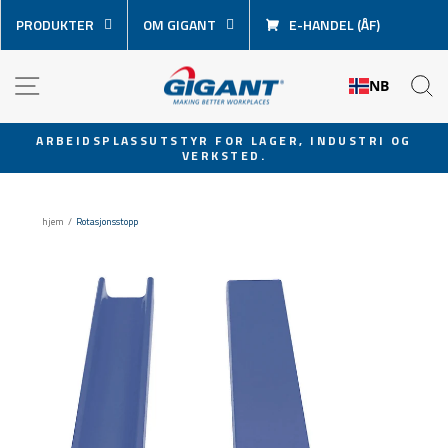
Hopp
PRODUKTER
OM GIGANT
E-HANDEL (ÅF)
over
innhold
NAVIGASJON
S
NB
ARBEIDSPLASSUTSTYR FOR LAGER, INDUSTRI OG
VERKSTED.
Sett
lysbildevisningen
på
hjem
/
Rotasjonsstopp
pause