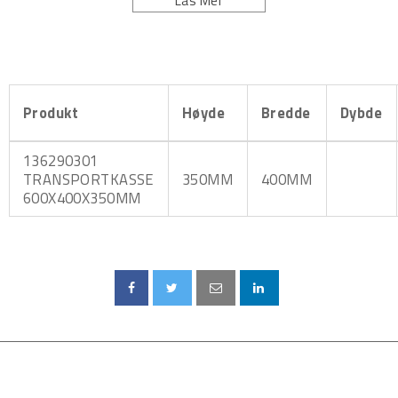
Läs Mer
priser på forespørsel.
Produkt
Høyde
Bredde
Dybde
136290301
TRANSPORTKASSE
350MM
400MM
600X400X350MM