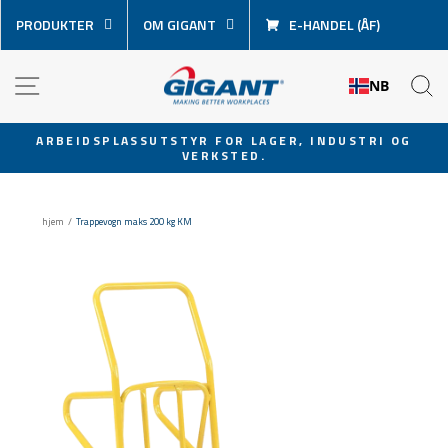
Hopp
PRODUKTER
OM GIGANT
E-HANDEL (ÅF)
over
innhold
NAVIGASJON
S
NB
ARBEIDSPLASSUTSTYR FOR LAGER, INDUSTRI OG
VERKSTED.
Sett
lysbildevisningen
på
hjem
/
Trappevogn maks 200 kg KM
pause