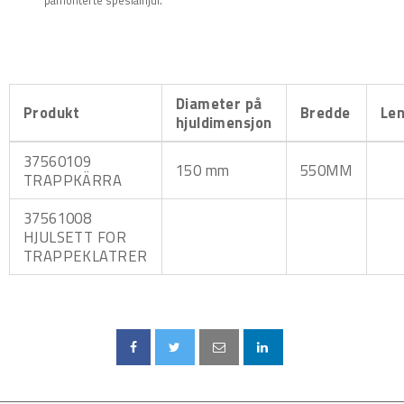
påmonterte spesialhjul.
Diameter på
Produkt
Bredde
Le
hjuldimensjon
37560109
150 mm
550MM
TRAPPKÄRRA
37561008
HJULSETT FOR
TRAPPEKLATRER