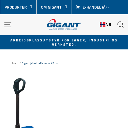
Hopp
PRODUKTER
OM GIGANT
E-HANDEL (ÅF)
over
innhold
NAVIGASJON
S
NB
ARBEIDSPLASSUTSTYR FOR LAGER, INDUSTRI OG
VERKSTED.
Sett
lysbildevisningen
på
hjem
/
Gigant jekketralle maks 1,5 tonn
pause